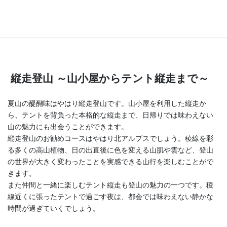
縦走登山 ～山小屋からテント縦走まで～
夏山の醍醐味はやはり縦走登山です。山小屋を利用した縦走か
ら、テントを背負った本格的な縦走まで、日帰りでは味わえない
山の魅力にも出会うことができます。
縦走登山のお勧めコースはやはり北アルプスでしょう。稜線を彩
る多くの高山植物、日の出直後に色を変える山肌や雲など、登山
の世界が大きく変わったことを実感できる山行を楽しむことがで
きます。
また仲間と一緒に楽しむテント縦走も登山の魅力の一つです。稜
線近くに張ったテントで過ごす夜は、都会では味わえない静かな
時間が過ぎていくでしょう。