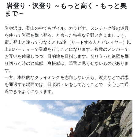
岩登り・沢登り ～もっと高く・もっと奥
まで～
岩や沢は、登山の中でもザイル、カラビナ、ヌンチャク等の道具
を使って岩壁を攀じ登る、と言った特殊な分野と言えましょう。
縦走登山と違って少なくとも2名（リードする人とビレィヤー）以
上のパーティーで登攀を行うことになります。複数のメンバーで
お互いを確保しつつ、目的地を目指します。切り立った絶壁を攀
り切った時の達成感、爽快感は、筆舌に尽くせないものがありま
す。
一方、本格的なクライミングを志向しない人も、縦走などで岩場
を通過する場面では、日頃岩トレをしておくことで、安心して通
過できるようになります。