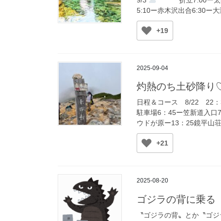
5:10ー赤木沢出合6:30ー大
+19
2025-09-04
灼熱のち土砂降り
日程＆コース 8/22 22
駐車場6：45ー笠新道入口
ウドが原ー13：25鏡平山荘1
+21
2025-08-20
ゴジラの背に乗る
〝ゴジラの背〟とか〝ゴジ