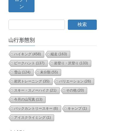
検索
山行形態別
ハイキング
(458)
縦走
(163)
ピークハント
(137)
岩登り・沢登り
(133)
雪山
(124)
未分類
(55)
岩沢トレーニング
(35)
バリエーション
(26)
スキー・スノーハイク
(21)
その他
(20)
今月の山写真
(13)
バックカントリースキー
(6)
キャンプ
(1)
アイスクライミング
(1)