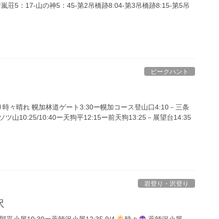
 晴嵐荘5：17-山の神5：45-第2吊橋跡8:04-第3吊橋跡8:15-第5吊
ピークハント
り時々晴れ 幌加林道ゲート3:30ー幌加コース登山口4:10－三条
ツ山10:25/10:40ー天狗平12:15ー前天狗13:25－展望台14:35
岩登り・沢登り
沢
屋10:30ー薬師沢小屋12:35 9/4
時々
薬師沢小屋