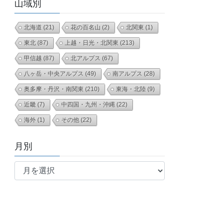
山域別
北海道
(21)
花の百名山
(2)
北関東
(1)
東北
(87)
上越・日光・北関東
(213)
甲信越
(87)
北アルプス
(67)
八ヶ岳・中央アルプス
(49)
南アルプス
(28)
奥多摩・丹沢・南関東
(210)
東海・北陸
(9)
近畿
(7)
中四国・九州・沖縄
(22)
海外
(1)
その他
(22)
月別
月
別