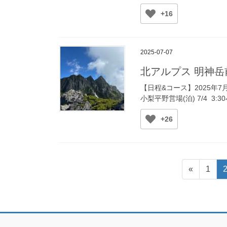
+16
2025-07-07
北アルプス 明神
【日程&コース】2025年7月3日
小梨平野営場(泊) 7/4 3:3
+26
投
固
«
1
稿
定
ペ
の
ー
ペ
ジ