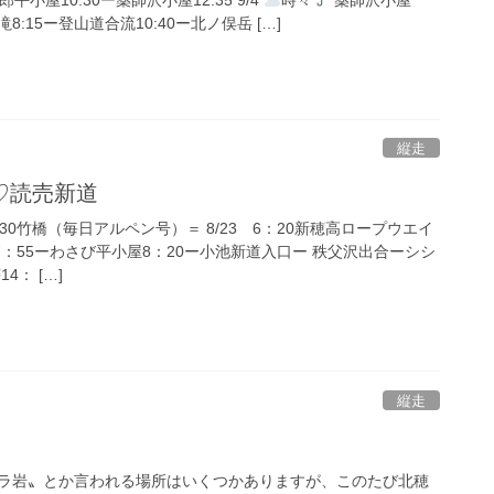
滝8:15ー登山道合流10:40ー北ノ俣岳 […]
縦走
♡読売新道
：30竹橋（毎日アルペン号）＝ 8/23 6：20新穂高ロープウエイ
7：55ーわさび平小屋8：20ー小池新道入口ー 秩父沢出合ーシシ
4： […]
縦走
ラ岩〟とか言われる場所はいくつかありますが、このたび北穂