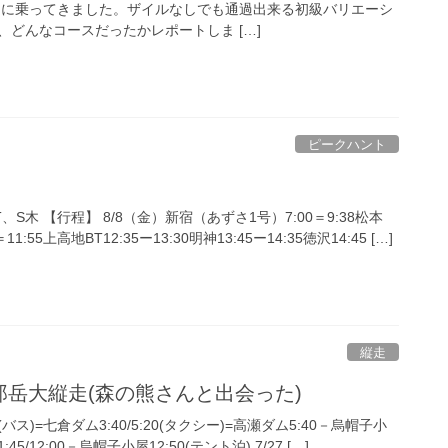
〟に乗ってきました。ザイルなしでも通過出来る初級バリエーシ
どんなコースだったかレポートしま […]
ピークハント
S木 【行程】 8/8（金）新宿（あずさ1号）7:00＝9:38松本
＝11:55上高地BT12:35ー13:30明神13:45ー14:35徳沢14:45 […]
縦走
岳大縦走(森の熊さんと出会った)
2:30(バス)=七倉ダム3:40/5:20(タクシー)=高瀬ダム5:40－烏帽子小
:45/12:00－烏帽子小屋12:50(テント泊) 7/27 […]