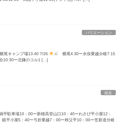
バリエーション
尾キャンプ場13:40 7/26
横尾4:30ー水俣乗越分岐7:15
10:30ー北鎌のコル1 […]
縦走
5＝鍋平駐車場10：00ー新穂高登山口10：40ーわさび平小屋12：
13 鏡平小屋5：40ー弓折乗越7：00ー秩父平10：00ー笠新道分岐