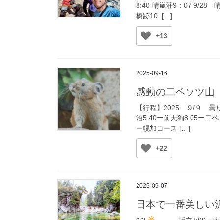
8:40-晴嵐荘9：07 9/28
橋跡10: […]
+13
2025-09-16
感動の二ペソツ山
【行程】2025 ９/９ 曇
沼5:40ー前天狗8:05ー二ペソ
ー幌加コース […]
+22
2025-09-07
日本で一番美しい
9/3
折立7:00ー太郎平小