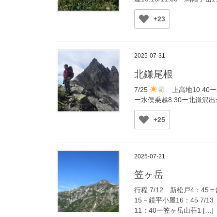
+23
2025-07-31
北鎌尾根
7/25
上高地10:40ー横
ー水俣乗越8:30ー北鎌沢出合
+25
2025-07-21
笠ヶ岳
行程 7/12 新松戸4：4
15－鏡平小屋16：45 7/
11：40ー笠ヶ岳山荘1 […]