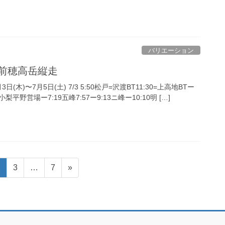
バリエーション
岳前穂高岳縦走
(木)〜7月5日(土) 7/3 5:50松戸=沢渡BT11:30=上高地BTー
0小梨平野営場ー7:19五峰7:57ー9:13ニ峰ー10:10明 […]
固
固
固
2
3
…
7
»
定
定
定
ペ
ペ
ペ
ー
ー
ー
ジ
ジ
ジ