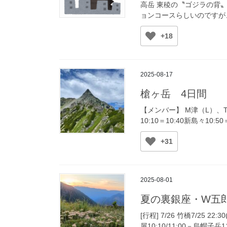
高岳 東稜の〝ゴジラの背
ョンコースらしいのですが、
+18
2025-08-17
槍ヶ岳 4日間
【メンバー】 M津（L）、T、
10:10＝10:40新島々10:50
+31
2025-08-01
夏の裏銀座・W五郎
[行程] 7/26 竹橋7/25 2
屋10:10/11:00－烏帽子岳11