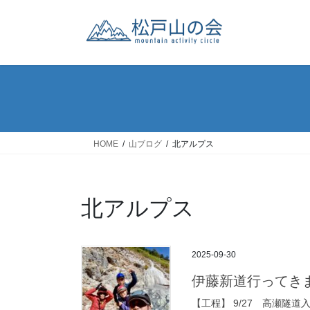
コ
ナ
ン
ビ
テ
ゲ
ン
ー
ツ
シ
へ
ョ
ス
ン
キ
に
ッ
移
HOME
山ブログ
北アルプス
プ
動
北アルプス
2025-09-30
伊藤新道行ってき
【工程】 9/27 高瀬隧道