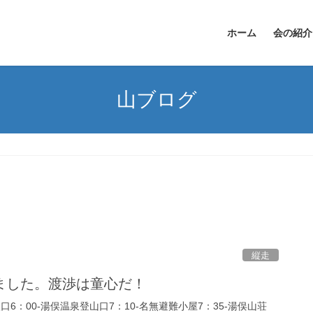
ホーム
会の紹介
山ブログ
縦走
ました。渡渉は童心だ！
入口6：00-湯俣温泉登山口7：10-名無避難小屋7：35-湯俣山荘