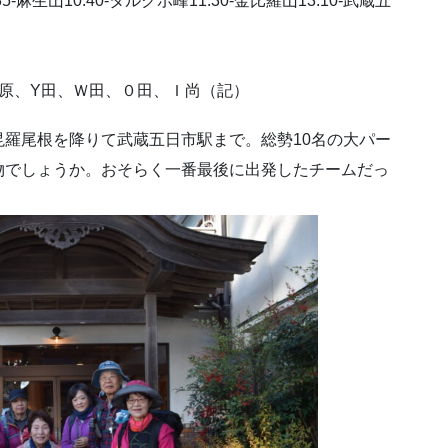
:35-麻生山10:40-タルクボ峰11:30-金比羅山13:10-武蔵五
原、Y田、Ｗ田、０田、Ｉ尚（記）
羅尾根を降りて武蔵五日市駅まで。総勢10名の大パー
物でしょうか。おそらく一番最後に出発したチームだっ