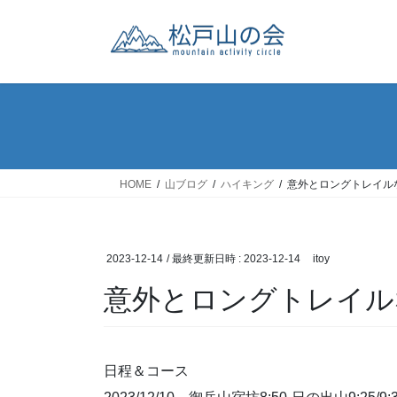
コ
ナ
ン
ビ
テ
ゲ
ン
ー
ツ
シ
へ
ョ
ス
ン
キ
に
ッ
移
HOME
山ブログ
ハイキング
意外とロングトレイル
プ
動
2023-12-14
/ 最終更新日時 :
2023-12-14
itoy
意外とロングトレイル
日程＆コース