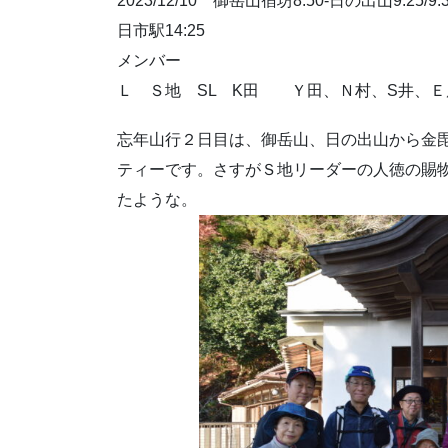
2023/12/10 御岳山宿坊8:50-日の出山9:25/9
日市駅14:25
メンバー
Ｌ Ｓ地 SL K田 Ｙ田、Ｎ村、S井、Ｅ
忘年山行２日目は、御岳山、日の出山から金毘
ティーです。さすがＳ地リーダーの人徳の賜
たような。