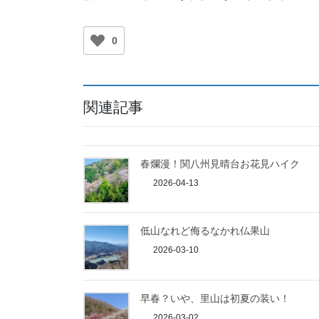
0
関連記事
春爛漫！関八州見晴台お花見ハイク
2026-04-13
低山なれど侮るなかれ仏果山
2026-03-10
早春？いや、里山は初夏の装い！
2026-03-02