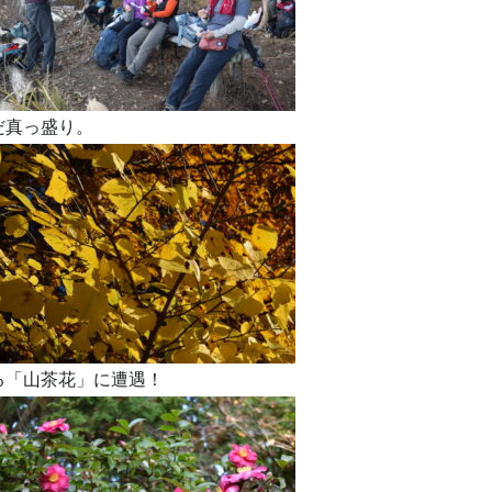
だ真っ盛り。
る「山茶花」に遭遇！