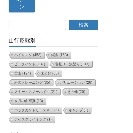
検索
山行形態別
ハイキング
(458)
縦走
(163)
ピークハント
(137)
岩登り・沢登り
(133)
雪山
(124)
未分類
(55)
岩沢トレーニング
(35)
バリエーション
(26)
スキー・スノーハイク
(21)
その他
(20)
今月の山写真
(13)
バックカントリースキー
(6)
キャンプ
(1)
アイスクライミング
(1)