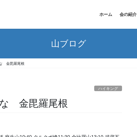
ホーム
会の紹介
山ブログ
な 金毘羅尾根
ハイキング
な 金毘羅尾根