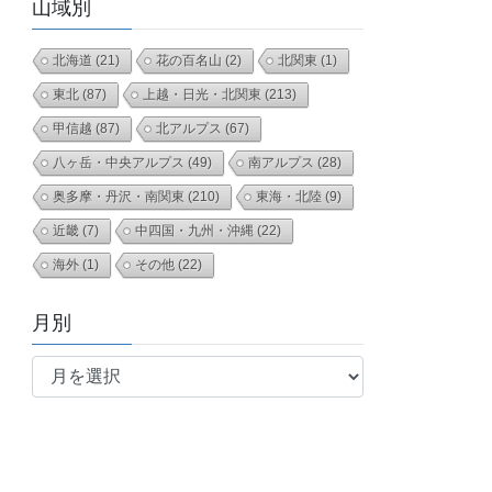
山域別
北海道
(21)
花の百名山
(2)
北関東
(1)
東北
(87)
上越・日光・北関東
(213)
甲信越
(87)
北アルプス
(67)
八ヶ岳・中央アルプス
(49)
南アルプス
(28)
奥多摩・丹沢・南関東
(210)
東海・北陸
(9)
近畿
(7)
中四国・九州・沖縄
(22)
海外
(1)
その他
(22)
月別
月
別