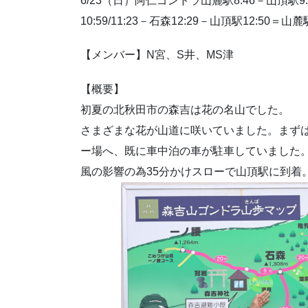
6/23（日）阿仁ゴンドラ山麓駅8:46－山頂駅9:
10:59/11:23－石森12:29－山頂駅12:50＝山麓駅
【メンバー】N宮、S井、MS津
【概要】
初夏の北秋田市の森吉は花の名山でした。
さまざまな花が山道に咲いていました。まず
ー場へ、既に車中泊の車が駐車していました。8
風の影響の為35分かけスローで山頂駅に到着