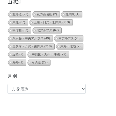
山域別
北海道
(21)
花の百名山
(2)
北関東
(1)
東北
(87)
上越・日光・北関東
(213)
甲信越
(87)
北アルプス
(67)
八ヶ岳・中央アルプス
(49)
南アルプス
(28)
奥多摩・丹沢・南関東
(210)
東海・北陸
(9)
近畿
(7)
中四国・九州・沖縄
(22)
海外
(1)
その他
(22)
月別
月
別