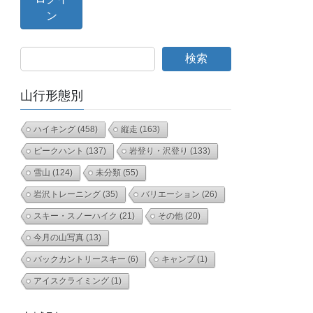
検索
山行形態別
ハイキング
(458)
縦走
(163)
ピークハント
(137)
岩登り・沢登り
(133)
雪山
(124)
未分類
(55)
岩沢トレーニング
(35)
バリエーション
(26)
スキー・スノーハイク
(21)
その他
(20)
今月の山写真
(13)
バックカントリースキー
(6)
キャンプ
(1)
アイスクライミング
(1)