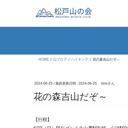
コ
ナ
ン
ビ
テ
ゲ
ン
ー
ツ
シ
へ
ョ
ス
ン
キ
に
ッ
移
HOME
山ブログ
ハイキング
花の森吉山だぞ～
プ
動
2024-06-25
/ 最終更新日時 :
2024-06-25
ninoさん
花の森吉山だぞ～
【行程】