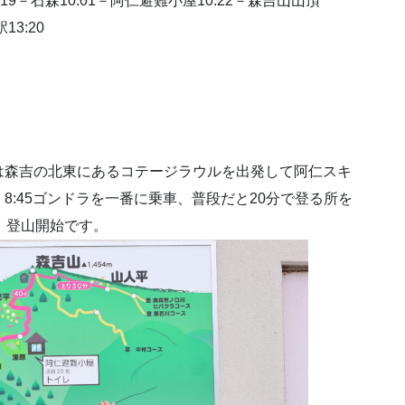
19－石森10:01－阿仁避難小屋10:22－森吉山山頂
13:20
は森吉の北東にあるコテージラウルを出発して阿仁スキ
:45ゴンドラを一番に乗車、普段だと20分で登る所を
。登山開始です。