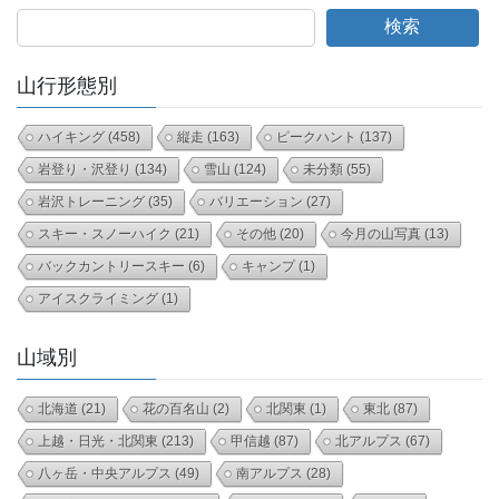
検索
山行形態別
ハイキング
(458)
縦走
(163)
ピークハント
(137)
岩登り・沢登り
(134)
雪山
(124)
未分類
(55)
岩沢トレーニング
(35)
バリエーション
(27)
スキー・スノーハイク
(21)
その他
(20)
今月の山写真
(13)
バックカントリースキー
(6)
キャンプ
(1)
アイスクライミング
(1)
山域別
北海道
(21)
花の百名山
(2)
北関東
(1)
東北
(87)
上越・日光・北関東
(213)
甲信越
(87)
北アルプス
(67)
八ヶ岳・中央アルプス
(49)
南アルプス
(28)