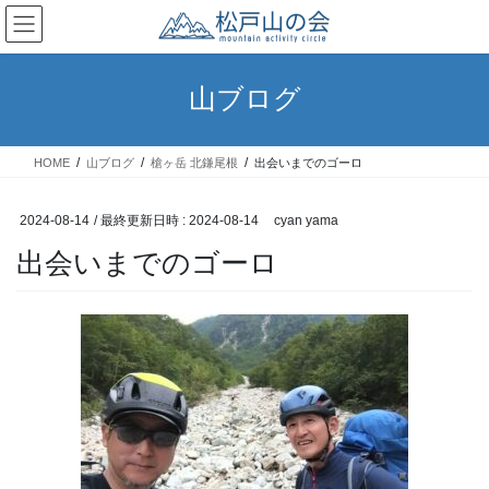
コ
ナ
ン
ビ
テ
ゲ
ン
ー
山ブログ
ツ
シ
へ
ョ
ス
ン
HOME
山ブログ
槍ヶ岳 北鎌尾根
出会いまでのゴーロ
キ
に
ッ
移
プ
動
2024-08-14
/ 最終更新日時 :
2024-08-14
cyan yama
出会いまでのゴーロ