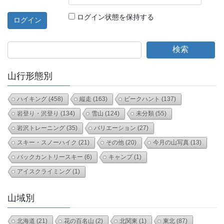
ログイン状態を保持する
検索
山行形態別
ハイキング
(458)
縦走
(163)
ピークハント
(137)
岩登り・沢登り
(134)
雪山
(124)
未分類
(55)
岩沢トレーニング
(35)
バリエーション
(27)
スキー・スノーハイク
(21)
その他
(20)
今月の山写真
(13)
バックカントリースキー
(6)
キャンプ
(1)
アイスクライミング
(1)
山域別
北海道
(21)
花の百名山
(2)
北関東
(1)
東北
(87)