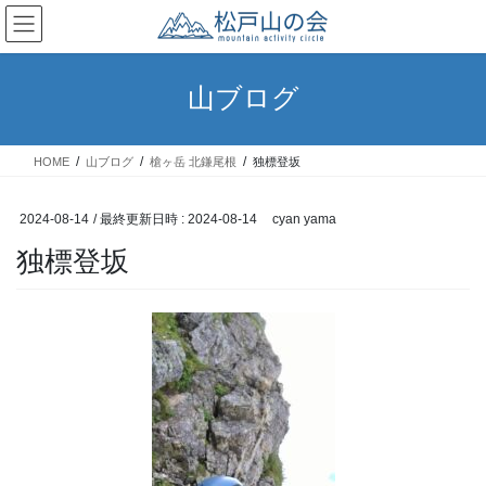
コ
ナ
ン
ビ
テ
ゲ
ン
ー
山ブログ
ツ
シ
へ
ョ
ス
ン
HOME
山ブログ
槍ヶ岳 北鎌尾根
独標登坂
キ
に
ッ
移
プ
動
2024-08-14
/ 最終更新日時 :
2024-08-14
cyan yama
独標登坂