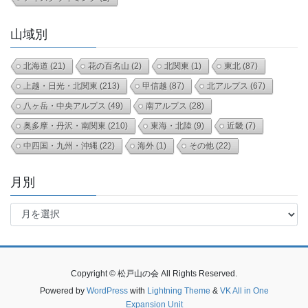
山域別
北海道
(21)
花の百名山
(2)
北関東
(1)
東北
(87)
上越・日光・北関東
(213)
甲信越
(87)
北アルプス
(67)
八ヶ岳・中央アルプス
(49)
南アルプス
(28)
奥多摩・丹沢・南関東
(210)
東海・北陸
(9)
近畿
(7)
中四国・九州・沖縄
(22)
海外
(1)
その他
(22)
月別
月
別
Copyright © 松戸山の会 All Rights Reserved.
Powered by
WordPress
with
Lightning Theme
&
VK All in One
Expansion Unit