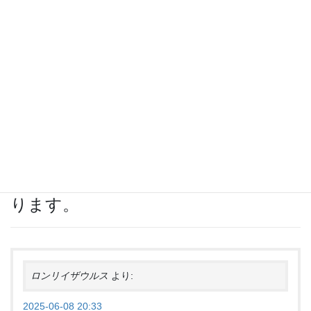
2025夏合宿1日目 白駒荘～黒百合ヒュッテ チームZ山
2025-09-03
ピークハント
カテゴリー
八ヶ岳・中央アルプス
タグ
“
編笠山
” に対して2件のコメントがあ
ります。
ロンリイザウルス
より:
2025-06-08 20:33