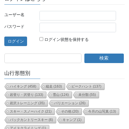
ユーザー名
パスワード
ログイン状態を保持する
検索
山行形態別
ハイキング
(458)
縦走
(163)
ピークハント
(137)
岩登り・沢登り
(133)
雪山
(124)
未分類
(55)
岩沢トレーニング
(35)
バリエーション
(26)
スキー・スノーハイク
(21)
その他
(20)
今月の山写真
(13)
バックカントリースキー
(6)
キャンプ
(1)
アイスクライミング
(1)