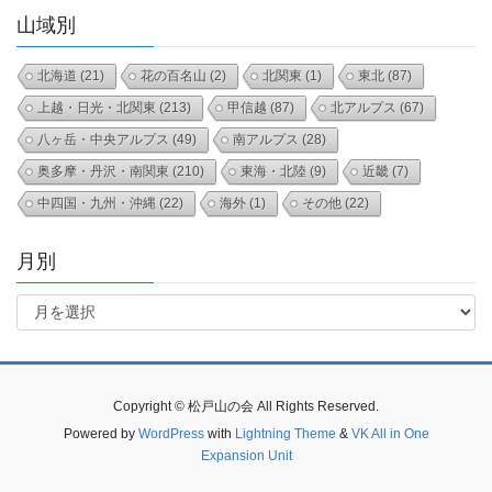
山域別
北海道
(21)
花の百名山
(2)
北関東
(1)
東北
(87)
上越・日光・北関東
(213)
甲信越
(87)
北アルプス
(67)
八ヶ岳・中央アルプス
(49)
南アルプス
(28)
奥多摩・丹沢・南関東
(210)
東海・北陸
(9)
近畿
(7)
中四国・九州・沖縄
(22)
海外
(1)
その他
(22)
月別
月
別
Copyright © 松戸山の会 All Rights Reserved.
Powered by
WordPress
with
Lightning Theme
&
VK All in One
Expansion Unit