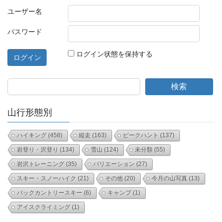
ユーザー名
パスワード
ログイン状態を保持する
検索
山行形態別
ハイキング
(458)
縦走
(163)
ピークハント
(137)
岩登り・沢登り
(134)
雪山
(124)
未分類
(55)
岩沢トレーニング
(35)
バリエーション
(27)
スキー・スノーハイク
(21)
その他
(20)
今月の山写真
(13)
バックカントリースキー
(6)
キャンプ
(1)
アイスクライミング
(1)