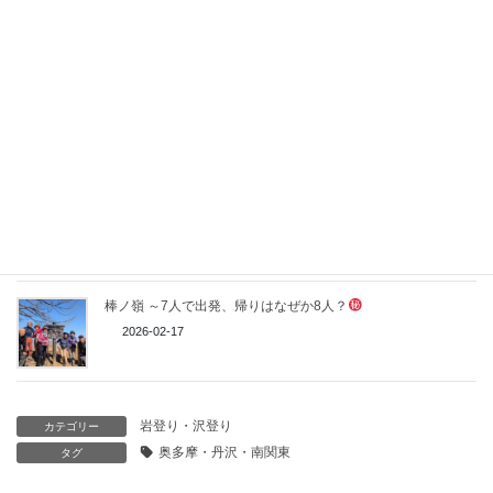
伊豆大島
三原山
2026-03-01
早春の御前山
2026-02-24
桜咲く松田山壮行山行
2026-02-19
棒ノ嶺 ～7人で出発、帰りはなぜか8人？
2026-02-17
岩登り・沢登り
カテゴリー
奥多摩・丹沢・南関東
タグ