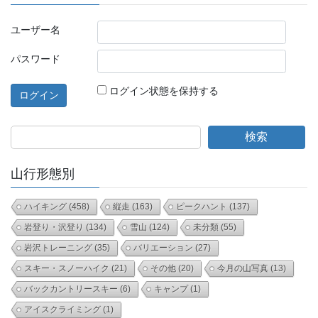
ユーザー名
パスワード
ログイン状態を保持する
検索
山行形態別
ハイキング
(458)
縦走
(163)
ピークハント
(137)
岩登り・沢登り
(134)
雪山
(124)
未分類
(55)
岩沢トレーニング
(35)
バリエーション
(27)
スキー・スノーハイク
(21)
その他
(20)
今月の山写真
(13)
バックカントリースキー
(6)
キャンプ
(1)
アイスクライミング
(1)