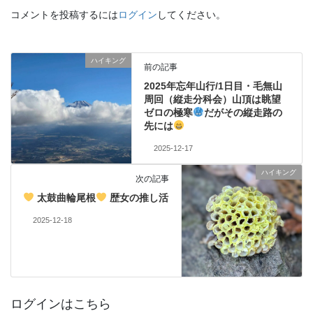
コメントを投稿するには
ログイン
してください。
ハイキング
前の記事
2025年忘年山行/1日目・毛無山
周回（縦走分科会）山頂は眺望
ゼロの極寒
だがその縦走路の
先には
2025-12-17
ハイキング
次の記事
太鼓曲輪尾根
歴女の推し活
2025-12-18
ログインはこちら