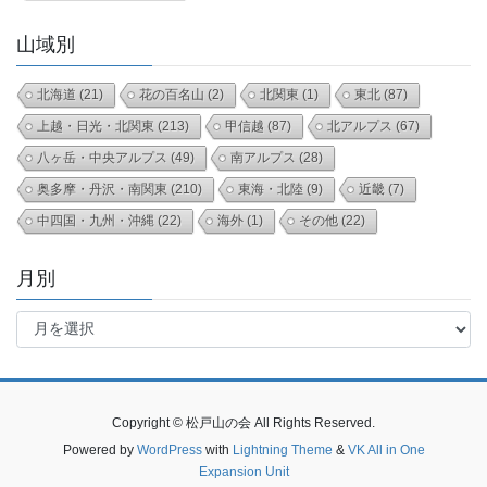
山域別
北海道
(21)
花の百名山
(2)
北関東
(1)
東北
(87)
上越・日光・北関東
(213)
甲信越
(87)
北アルプス
(67)
八ヶ岳・中央アルプス
(49)
南アルプス
(28)
奥多摩・丹沢・南関東
(210)
東海・北陸
(9)
近畿
(7)
中四国・九州・沖縄
(22)
海外
(1)
その他
(22)
月別
月
別
Copyright © 松戸山の会 All Rights Reserved.
Powered by
WordPress
with
Lightning Theme
&
VK All in One
Expansion Unit