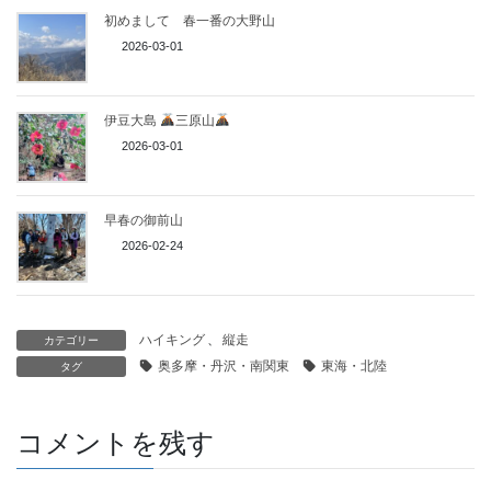
初めまして 春一番の大野山
2026-03-01
伊豆大島
三原山
2026-03-01
早春の御前山
2026-02-24
ハイキング
、
縦走
カテゴリー
奥多摩・丹沢・南関東
東海・北陸
タグ
コメントを残す