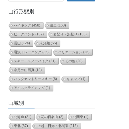
山行形態別
ハイキング
(458)
縦走
(163)
ピークハント
(137)
岩登り・沢登り
(133)
雪山
(124)
未分類
(55)
岩沢トレーニング
(35)
バリエーション
(26)
スキー・スノーハイク
(21)
その他
(20)
今月の山写真
(13)
バックカントリースキー
(6)
キャンプ
(1)
アイスクライミング
(1)
山域別
北海道
(21)
花の百名山
(2)
北関東
(1)
東北
(87)
上越・日光・北関東
(213)