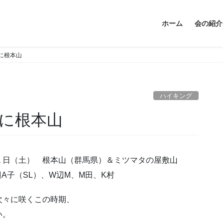
ホーム
会の紹介
に根本山
ハイキング
に根本山
１日（土） 根本山（群馬県）＆ミツマタの屋敷山
A子（SL）、W辺M、M田、K村
次々に咲くこの時期、
い。