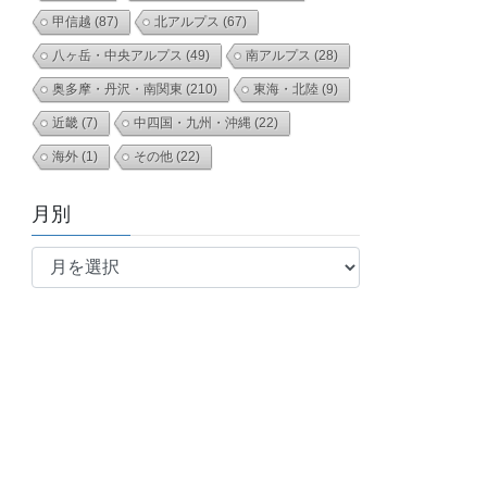
甲信越
(87)
北アルプス
(67)
八ヶ岳・中央アルプス
(49)
南アルプス
(28)
奥多摩・丹沢・南関東
(210)
東海・北陸
(9)
近畿
(7)
中四国・九州・沖縄
(22)
海外
(1)
その他
(22)
月別
月
別