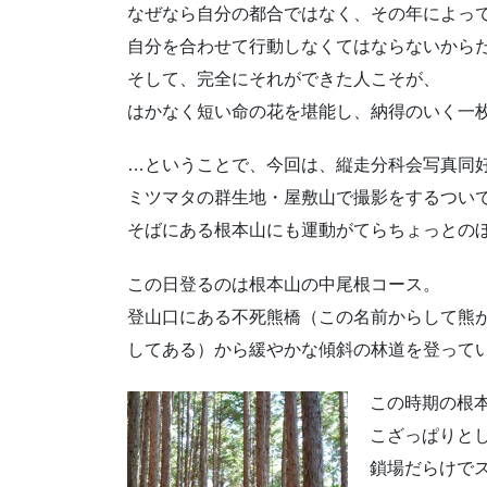
なぜなら自分の都合ではなく、その年によっ
自分を合わせて行動しなくてはならないから
そして、完全にそれができた人こそが、
はかなく短い命の花を堪能し、納得のいく一
…ということで、今回は、縦走分科会写真同
ミツマタの群生地・屋敷山で撮影をするつい
そばにある根本山にも運動がてらちょっとの
この日登るのは根本山の中尾根コース。
登山口にある不死熊橋（この名前からして熊
してある）から緩やかな傾斜の林道を登って
この時期の根
こざっぱりと
鎖場だらけで