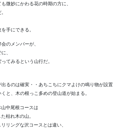
ても微妙にかわる花の時期の方に、
だ。
枚を手にできる。
好会のメンバーが、
でに、
ぼってみるという山行だ。
が出るのは確実・・あちこちにクマよけの鳴り物が設置
いくと、木の根っこ多めの登山道が始まる。
本山中尾根コースは
した枯れ木の山。
スリリングな沢コースとは違い、