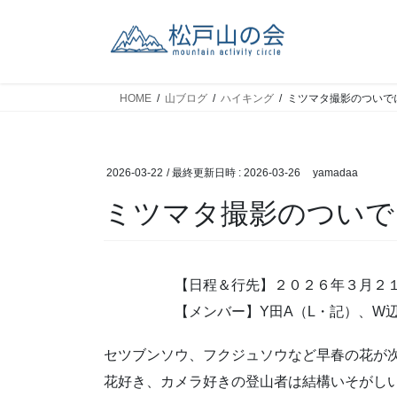
コ
ナ
ン
ビ
テ
ゲ
ン
ー
ツ
シ
HOME
山ブログ
ハイキング
ミツマタ撮影のついで
へ
ョ
ス
ン
キ
に
2026-03-22
/ 最終更新日時 :
2026-03-26
yamadaa
ッ
移
プ
動
ミツマタ撮影のついで
【日程＆行先】２０２６年３月２
【メンバー】Y田A（L・記）、W辺
セツブンソウ、フクジュソウなど早春の花が
花好き、カメラ好きの登山者は結構いそがし