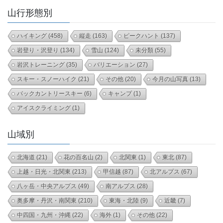
山行形態別
ハイキング
(458)
縦走
(163)
ピークハント
(137)
岩登り・沢登り
(134)
雪山
(124)
未分類
(55)
岩沢トレーニング
(35)
バリエーション
(27)
スキー・スノーハイク
(21)
その他
(20)
今月の山写真
(13)
バックカントリースキー
(6)
キャンプ
(1)
アイスクライミング
(1)
山域別
北海道
(21)
花の百名山
(2)
北関東
(1)
東北
(87)
上越・日光・北関東
(213)
甲信越
(87)
北アルプス
(67)
八ヶ岳・中央アルプス
(49)
南アルプス
(28)
奥多摩・丹沢・南関東
(210)
東海・北陸
(9)
近畿
(7)
中四国・九州・沖縄
(22)
海外
(1)
その他
(22)