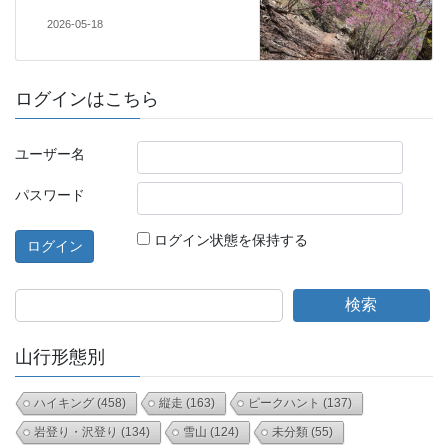
2026-05-18
ログインはこちら
ユーザー名
パスワード
ログイン状態を保持する
検索
山行形態別
ハイキング
(458)
縦走
(163)
ピークハント
(137)
岩登り・沢登り
(134)
雪山
(124)
未分類
(55)