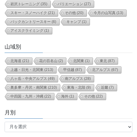
岩沢トレーニング
(35)
バリエーション
(27)
スキー・スノーハイク
(21)
その他
(20)
今月の山写真
(13)
バックカントリースキー
(6)
キャンプ
(1)
アイスクライミング
(1)
山域別
北海道
(21)
花の百名山
(2)
北関東
(1)
東北
(87)
上越・日光・北関東
(213)
甲信越
(87)
北アルプス
(67)
八ヶ岳・中央アルプス
(49)
南アルプス
(28)
奥多摩・丹沢・南関東
(210)
東海・北陸
(9)
近畿
(7)
中四国・九州・沖縄
(22)
海外
(1)
その他
(22)
月別
月
別