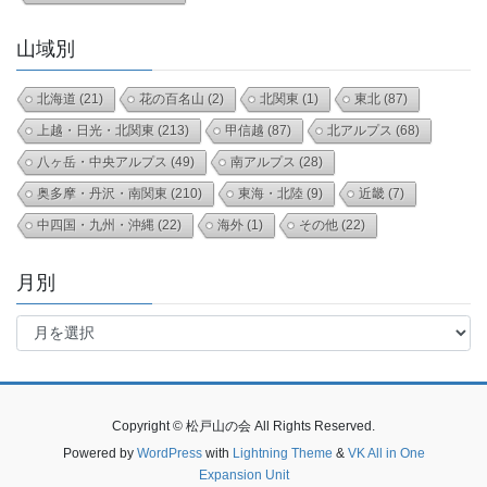
山域別
北海道
(21)
花の百名山
(2)
北関東
(1)
東北
(87)
上越・日光・北関東
(213)
甲信越
(87)
北アルプス
(68)
八ヶ岳・中央アルプス
(49)
南アルプス
(28)
奥多摩・丹沢・南関東
(210)
東海・北陸
(9)
近畿
(7)
中四国・九州・沖縄
(22)
海外
(1)
その他
(22)
月別
月
別
Copyright © 松戸山の会 All Rights Reserved.
Powered by
WordPress
with
Lightning Theme
&
VK All in One
Expansion Unit