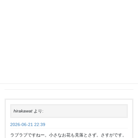
+18
ハイキング
、
縦走
カテゴリー
“
縦走分科会のレジェンドと行く
三
ツ峠山お花見デート
” に対して2件
のコメントがあります。
hirakawat
より:
2026-06-21 22:39
ラブラブですねー。小さなお花も見落とさず。さすがです。