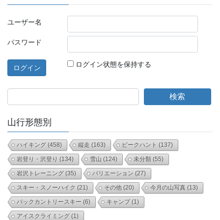
ユーザー名
パスワード
ログイン状態を保持する
検索
山行形態別
ハイキング
(458)
縦走
(163)
ピークハント
(137)
岩登り・沢登り
(134)
雪山
(124)
未分類
(55)
岩沢トレーニング
(35)
バリエーション
(27)
スキー・スノーハイク
(21)
その他
(20)
今月の山写真
(13)
バックカントリースキー
(6)
キャンプ
(1)
アイスクライミング
(1)