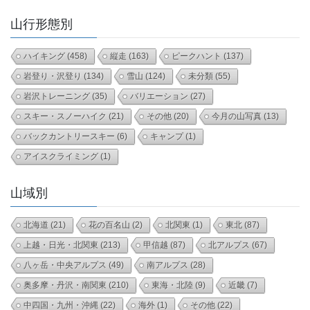
山行形態別
ハイキング
(458)
縦走
(163)
ピークハント
(137)
岩登り・沢登り
(134)
雪山
(124)
未分類
(55)
岩沢トレーニング
(35)
バリエーション
(27)
スキー・スノーハイク
(21)
その他
(20)
今月の山写真
(13)
バックカントリースキー
(6)
キャンプ
(1)
アイスクライミング
(1)
山域別
北海道
(21)
花の百名山
(2)
北関東
(1)
東北
(87)
上越・日光・北関東
(213)
甲信越
(87)
北アルプス
(67)
八ヶ岳・中央アルプス
(49)
南アルプス
(28)
奥多摩・丹沢・南関東
(210)
東海・北陸
(9)
近畿
(7)
中四国・九州・沖縄
(22)
海外
(1)
その他
(22)