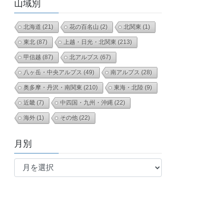
山域別
北海道
(21)
花の百名山
(2)
北関東
(1)
東北
(87)
上越・日光・北関東
(213)
甲信越
(87)
北アルプス
(67)
八ヶ岳・中央アルプス
(49)
南アルプス
(28)
奥多摩・丹沢・南関東
(210)
東海・北陸
(9)
近畿
(7)
中四国・九州・沖縄
(22)
海外
(1)
その他
(22)
月別
月
別