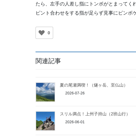
たら、左手の人差し指にトンボがとまってく
ピント合わせをする指が足らず見事にピンボ
0
関連記事
夏の尾瀬満喫！（燧ヶ岳、至仏山）
2026-07-26
スリル満点！上州子持山（2班山行）
2026-06-01