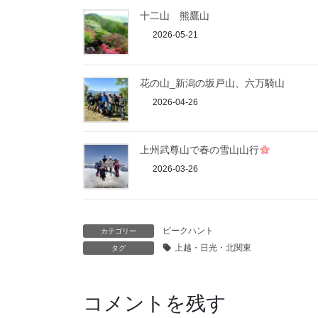
十二山 熊鷹山
2026-05-21
花の山_新潟の坂戸山、六万騎山
2026-04-26
上州武尊山で春の雪山山行
2026-03-26
ピークハント
カテゴリー
上越・日光・北関東
タグ
コメントを残す