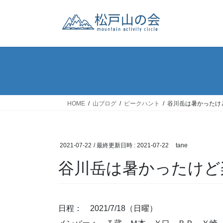
コ
ナ
ン
ビ
テ
ゲ
ン
ー
ツ
シ
へ
ョ
ス
ン
キ
に
ッ
移
HOME
山ブログ
ピークハント
谷川岳は暑かったけ
プ
動
2021-07-22
/ 最終更新日時 :
2021-07-22
tane
谷川岳は暑かったけど
日程： 2021/7/18（日曜）