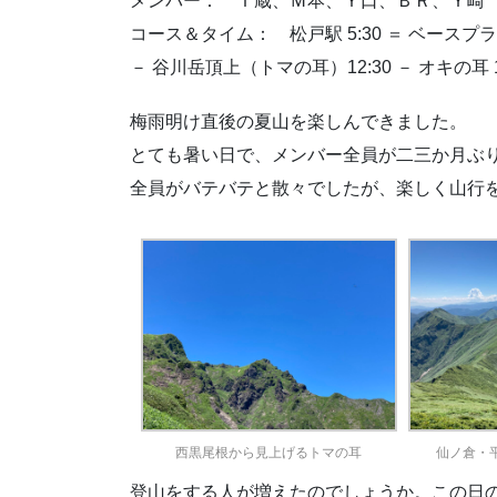
メンバー： Ｔ蔵、Ｍ本、Ｙ口、ＢＲ、Ｙ崎
コース＆タイム： 松戸駅 5:30 ＝ ベースプラザ 8
－ 谷川岳頂上（トマの耳）12:30 － オキの耳 13:
梅雨明け直後の夏山を楽しんできました。
とても暑い日で、メンバー全員が二三か月ぶ
全員がバテバテと散々でしたが、楽しく山行
西黒尾根から見上げるトマの耳
仙ノ倉・
登山をする人が増えたのでしょうか。この日