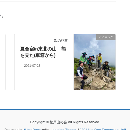
い。
ハイキング
次の記事
夏合宿in東北の山 熊
を見た(車窓から)
2021-07-23
Copyright © 松戸山の会 All Rights Reserved.
Powered by
WordPress
with
Lightning Theme
&
VK All in One Expansion Unit