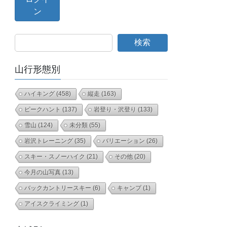
検索
山行形態別
ハイキング
(458)
縦走
(163)
ピークハント
(137)
岩登り・沢登り
(133)
雪山
(124)
未分類
(55)
岩沢トレーニング
(35)
バリエーション
(26)
スキー・スノーハイク
(21)
その他
(20)
今月の山写真
(13)
バックカントリースキー
(6)
キャンプ
(1)
アイスクライミング
(1)