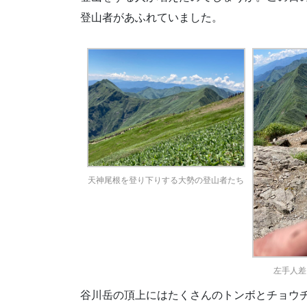
登山者があふれていました。
天神尾根を登り下りする大勢の登山者たち
左手人差
谷川岳の頂上にはたくさんのトンボとチョウ