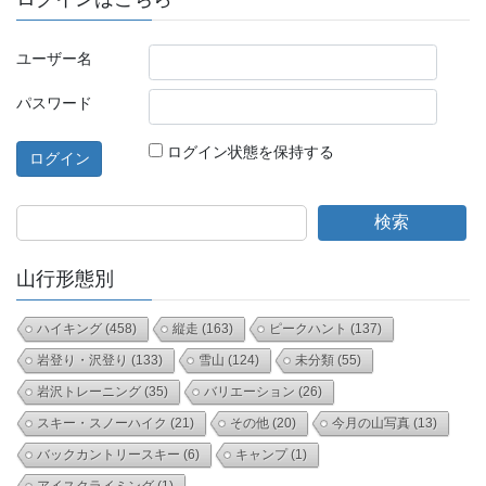
ユーザー名
パスワード
ログイン状態を保持する
検索
山行形態別
ハイキング
(458)
縦走
(163)
ピークハント
(137)
岩登り・沢登り
(133)
雪山
(124)
未分類
(55)
岩沢トレーニング
(35)
バリエーション
(26)
スキー・スノーハイク
(21)
その他
(20)
今月の山写真
(13)
バックカントリースキー
(6)
キャンプ
(1)