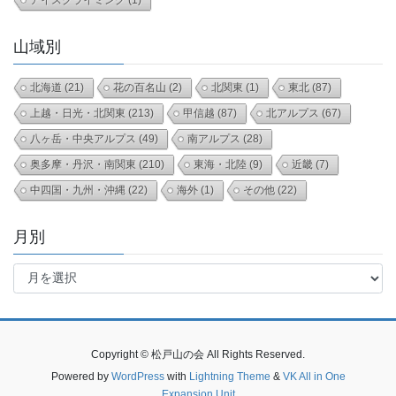
アイスクライミング
(1)
山域別
北海道
(21)
花の百名山
(2)
北関東
(1)
東北
(87)
上越・日光・北関東
(213)
甲信越
(87)
北アルプス
(67)
八ヶ岳・中央アルプス
(49)
南アルプス
(28)
奥多摩・丹沢・南関東
(210)
東海・北陸
(9)
近畿
(7)
中四国・九州・沖縄
(22)
海外
(1)
その他
(22)
月別
月
別
Copyright © 松戸山の会 All Rights Reserved.
Powered by
WordPress
with
Lightning Theme
&
VK All in One
Expansion Unit