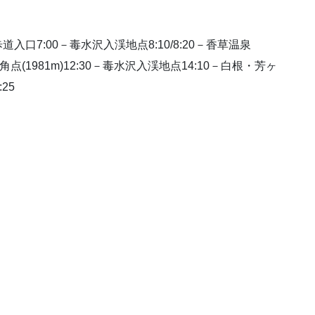
口7:00－毒水沢入渓地点8:10/8:20－香草温泉
10－三角点(1981m)12:30－毒水沢入渓地点14:10－白根・芳ヶ
25