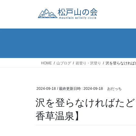
コ
ナ
ン
ビ
テ
ゲ
ン
ー
ツ
シ
へ
ョ
ス
ン
キ
に
ッ
移
HOME
山ブログ
岩登り・沢登り
沢を登らなければ
プ
動
2024-09-18
/ 最終更新日時 :
2024-09-18
おだっち
沢を登らなければたど
香草温泉】