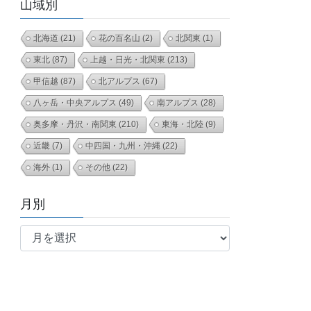
山域別
北海道
(21)
花の百名山
(2)
北関東
(1)
東北
(87)
上越・日光・北関東
(213)
甲信越
(87)
北アルプス
(67)
八ヶ岳・中央アルプス
(49)
南アルプス
(28)
奥多摩・丹沢・南関東
(210)
東海・北陸
(9)
近畿
(7)
中四国・九州・沖縄
(22)
海外
(1)
その他
(22)
月別
月
別