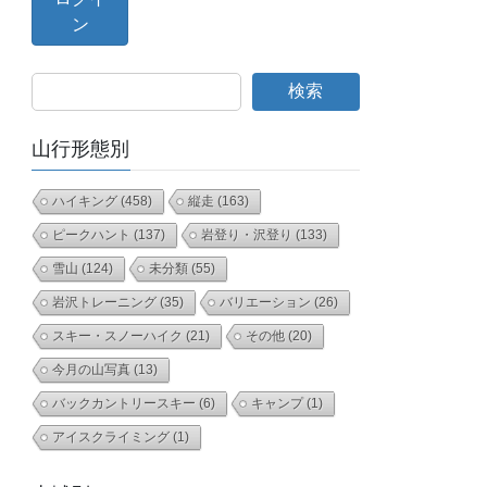
検索
山行形態別
ハイキング
(458)
縦走
(163)
ピークハント
(137)
岩登り・沢登り
(133)
雪山
(124)
未分類
(55)
岩沢トレーニング
(35)
バリエーション
(26)
スキー・スノーハイク
(21)
その他
(20)
今月の山写真
(13)
バックカントリースキー
(6)
キャンプ
(1)
アイスクライミング
(1)