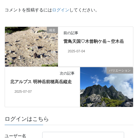
コメントを投稿するには
ログイン
してください。
縦走
前の記事
雷鳥天国♡木曾駒ケ岳～空木岳
2025-07-04
バリエーション
次の記事
北アルプス 明神岳前穂高岳縦走
2025-07-07
ログインはこちら
ユーザー名