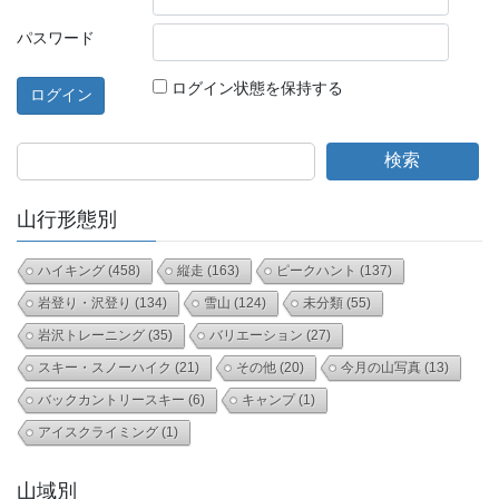
パスワード
ログイン状態を保持する
検索
山行形態別
ハイキング
(458)
縦走
(163)
ピークハント
(137)
岩登り・沢登り
(134)
雪山
(124)
未分類
(55)
岩沢トレーニング
(35)
バリエーション
(27)
スキー・スノーハイク
(21)
その他
(20)
今月の山写真
(13)
バックカントリースキー
(6)
キャンプ
(1)
アイスクライミング
(1)
山域別