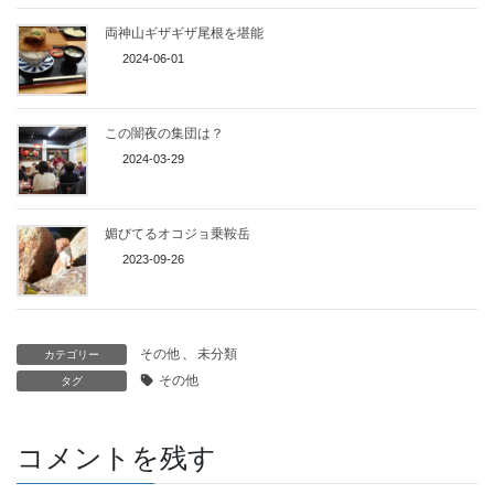
両神山ギザギザ尾根を堪能
2024-06-01
この闇夜の集団は？
2024-03-29
媚びてるオコジョ乗鞍岳
2023-09-26
その他
、
未分類
カテゴリー
その他
タグ
コメントを残す