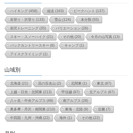
ハイキング
(458)
縦走
(163)
ピークハント
(137)
岩登り・沢登り
(133)
雪山
(124)
未分類
(55)
岩沢トレーニング
(35)
バリエーション
(26)
スキー・スノーハイク
(21)
その他
(20)
今月の山写真
(13)
バックカントリースキー
(6)
キャンプ
(1)
アイスクライミング
(1)
山域別
北海道
(21)
花の百名山
(2)
北関東
(1)
東北
(87)
上越・日光・北関東
(213)
甲信越
(87)
北アルプス
(67)
八ヶ岳・中央アルプス
(49)
南アルプス
(28)
奥多摩・丹沢・南関東
(210)
東海・北陸
(9)
近畿
(7)
中四国・九州・沖縄
(22)
海外
(1)
その他
(22)