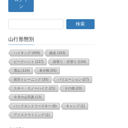
検索
山行形態別
ハイキング
(458)
縦走
(163)
ピークハント
(137)
岩登り・沢登り
(134)
雪山
(124)
未分類
(55)
岩沢トレーニング
(35)
バリエーション
(27)
スキー・スノーハイク
(21)
その他
(20)
今月の山写真
(13)
バックカントリースキー
(6)
キャンプ
(1)
アイスクライミング
(1)