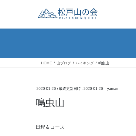
コ
ナ
ン
ビ
テ
ゲ
ン
ー
ツ
シ
へ
ョ
ス
ン
キ
に
ッ
移
HOME
山ブログ
ハイキング
鳴虫山
プ
動
2020-01-26
/ 最終更新日時 :
2020-01-26
yamam
鳴虫山
日程＆コース