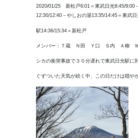
2020/01/25 新松戸6:01＝東武日光8:45/9:00
12:30/12:40－やしおの湯13:35/14:45＝東武
駅14:36/15:34＝新松戸
メンバー：Ｔ蔵 Ｎ田 Ｙ口 Ｓ内 Ａ柳 
シカの衝突事故で３０分遅れで東武日光駅に
ぐずついた天気が続く中、この日だけは穏や