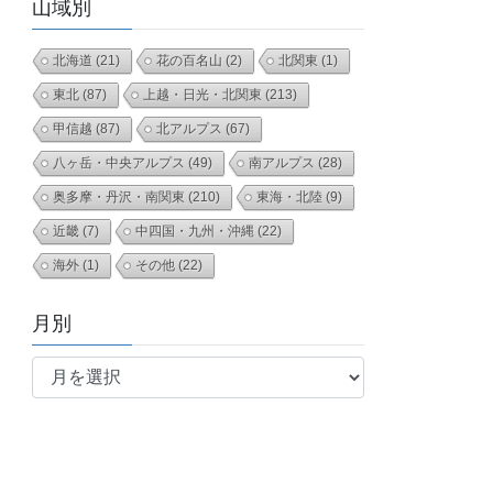
山域別
北海道
(21)
花の百名山
(2)
北関東
(1)
東北
(87)
上越・日光・北関東
(213)
甲信越
(87)
北アルプス
(67)
八ヶ岳・中央アルプス
(49)
南アルプス
(28)
奥多摩・丹沢・南関東
(210)
東海・北陸
(9)
近畿
(7)
中四国・九州・沖縄
(22)
海外
(1)
その他
(22)
月別
月
別