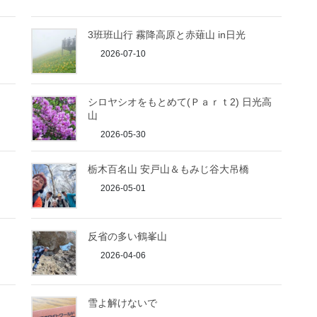
3班班山行 霧降高原と赤薙山 in日光
2026-07-10
シロヤシオをもとめて(Ｐａｒｔ2) 日光高
山
2026-05-30
栃木百名山 安戸山＆もみじ谷大吊橋
2026-05-01
反省の多い鶴峯山
2026-04-06
雪よ解けないで