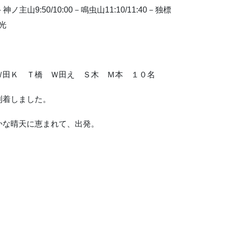
－神ノ主山9:50/10:00－鳴虫山11:10/11:40－独標
日光
Ｗ田Ｋ Ｔ橋 Ｗ田え Ｓ木 Ｍ本 １０名
到着しました。
かな晴天に恵まれて、出発。