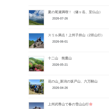
夏の尾瀬満喫！（燧ヶ岳、至仏山）
2026-07-26
スリル満点！上州子持山（2班山行）
2026-06-01
十二山 熊鷹山
2026-05-21
花の山_新潟の坂戸山、六万騎山
2026-04-26
上州武尊山で春の雪山山行