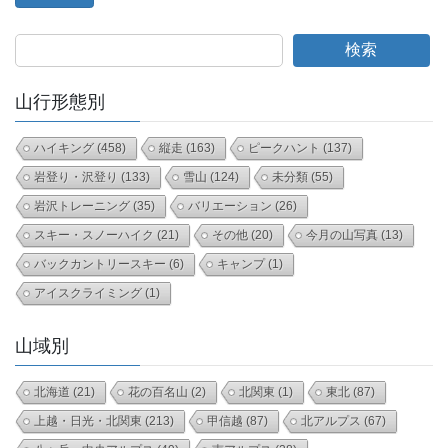
検索
山行形態別
ハイキング
(458)
縦走
(163)
ピークハント
(137)
岩登り・沢登り
(133)
雪山
(124)
未分類
(55)
岩沢トレーニング
(35)
バリエーション
(26)
スキー・スノーハイク
(21)
その他
(20)
今月の山写真
(13)
バックカントリースキー
(6)
キャンプ
(1)
アイスクライミング
(1)
山域別
北海道
(21)
花の百名山
(2)
北関東
(1)
東北
(87)
上越・日光・北関東
(213)
甲信越
(87)
北アルプス
(67)