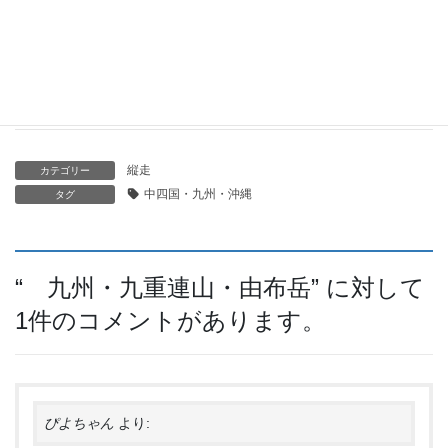
四国 剣山と石鎚山は雪山ですか！？
2024-03-27
縦走
カテゴリー
中四国・九州・沖縄
タグ
“
九州・九重連山・由布岳
” に対して
1件のコメントがあります。
ぴよちゃん
より: