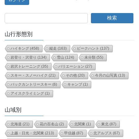
検索
山行形態別
ハイキング
(458)
縦走
(163)
ピークハント
(137)
岩登り・沢登り
(134)
雪山
(124)
未分類
(55)
岩沢トレーニング
(35)
バリエーション
(27)
スキー・スノーハイク
(21)
その他
(20)
今月の山写真
(13)
バックカントリースキー
(6)
キャンプ
(1)
アイスクライミング
(1)
山域別
北海道
(21)
花の百名山
(2)
北関東
(1)
東北
(87)
上越・日光・北関東
(213)
甲信越
(87)
北アルプス
(67)