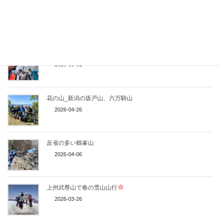
十二山 熊鷹山
2026-05-21
栃木百名山 安戸山＆もみじ谷大吊橋
2026-05-01
花の山_新潟の坂戸山、六万騎山
2026-04-26
反省の多い鶴峯山
2026-04-06
上州武尊山で春の雪山山行
2026-03-26