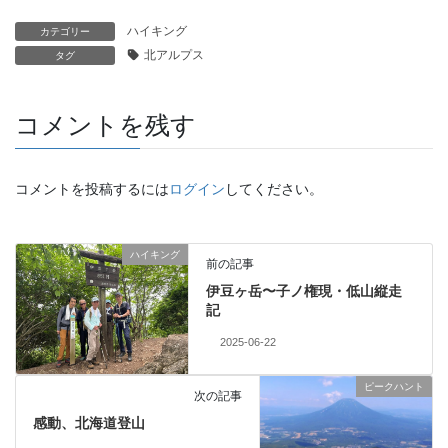
ハイキング
カテゴリー
北アルプス
タグ
コメントを残す
コメントを投稿するには
ログイン
してください。
ハイキング
前の記事
伊豆ヶ岳〜子ノ権現・低山縦走
記
2025-06-22
ピークハント
次の記事
感動、北海道登山