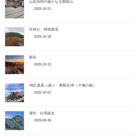
山岳信仰の厳かなる御嶽山
2025-10-21
目指せ、栂海新道
2025-10-19
剱岳
2025-10-13
紅葉真っ盛り・乗鞍岳
（＃俺の庭）
2025-10-07
唐松・白馬縦走
2025-09-30