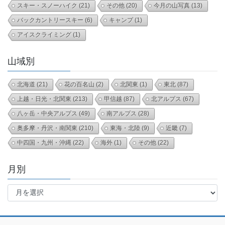
スキー・スノーハイク
(21)
その他
(20)
今月の山写真
(13)
バックカントリースキー
(6)
キャンプ
(1)
アイスクライミング
(1)
山域別
北海道
(21)
花の百名山
(2)
北関東
(1)
東北
(87)
上越・日光・北関東
(213)
甲信越
(87)
北アルプス
(67)
八ヶ岳・中央アルプス
(49)
南アルプス
(28)
奥多摩・丹沢・南関東
(210)
東海・北陸
(9)
近畿
(7)
中四国・九州・沖縄
(22)
海外
(1)
その他
(22)
月別
月
別