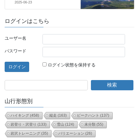
2025-06-23
ログインはこちら
ユーザー名
パスワード
ログイン状態を保持する
検索
山行形態別
ハイキング
(458)
縦走
(163)
ピークハント
(137)
岩登り・沢登り
(133)
雪山
(124)
未分類
(55)
岩沢トレーニング
(35)
バリエーション
(26)